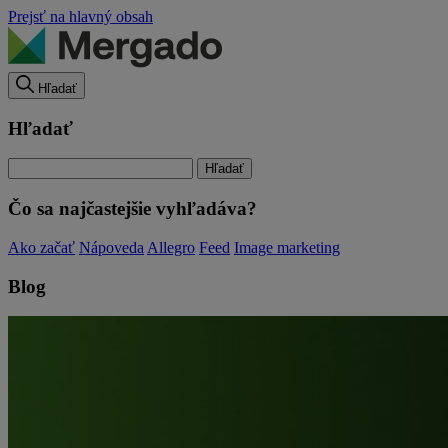
Prejsť na hlavný obsah
Hľadať
Hľadať
Čo sa najčastejšie vyhľadáva?
Ako začať
Nápoveda
Allegro
Feed
Image marketing
Blog