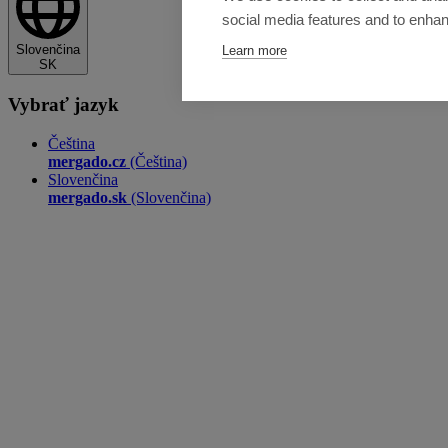
social media features and to enha
Slovenčina
Learn more
SK
Vybrať jazyk
Čeština
mergado.cz
(Čeština)
Slovenčina
mergado.sk
(Slovenčina)