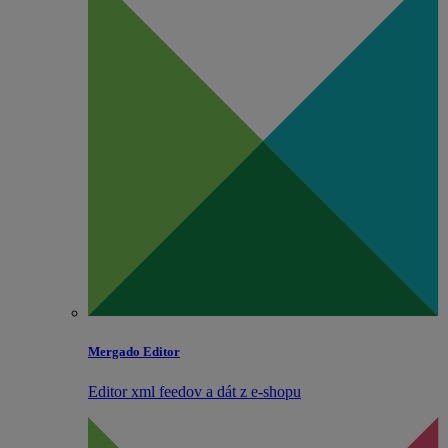
Mergado Editor
Editor xml feedov a dát z e‑shopu