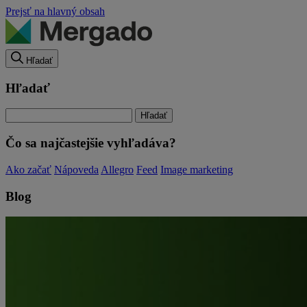
Prejsť na hlavný obsah
Hľadať
Hľadať
Čo sa najčastejšie vyhľadáva?
Ako začať
Nápoveda
Allegro
Feed
Image marketing
Blog