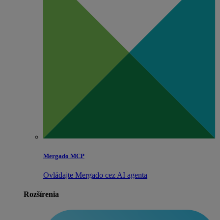
Mergado MCP
Ovládajte Mergado cez AI agenta
Rozšírenia