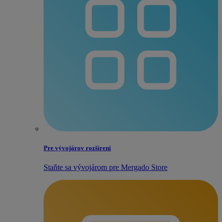
Pre vývojárov rozšírení
Staňte sa vývojárom pre Mergado Store