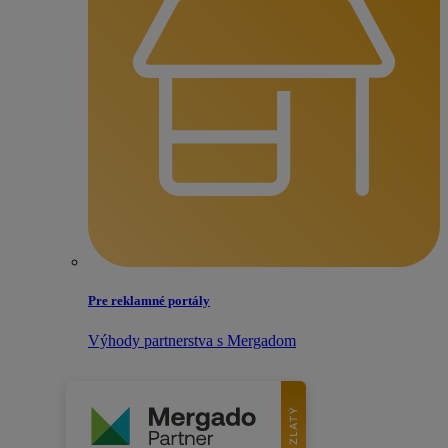
Pre reklamné portály
Výhody partnerstva s Mergadom