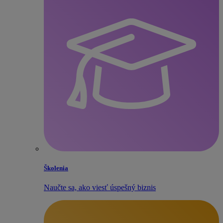
Školenia
Naučte sa, ako viesť úspešný biznis