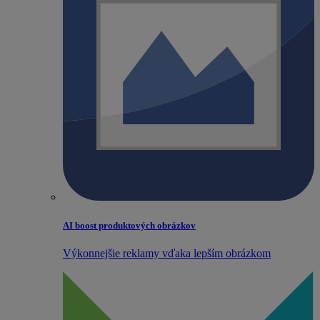
AI boost produktových obrázkov
Výkonnejšie reklamy vďaka lepším obrázkom