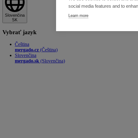
social media features and to enha
Slovenčina
Learn more
SK
Vybrať jazyk
Čeština
mergado.cz
(Čeština)
Slovenčina
mergado.sk
(Slovenčina)