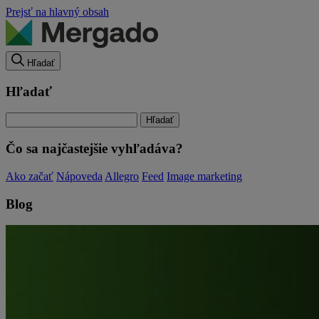
Prejsť na hlavný obsah
Hľadať
Hľadať
Čo sa najčastejšie vyhľadáva?
Ako začať
Nápoveda
Allegro
Feed
Image marketing
Blog