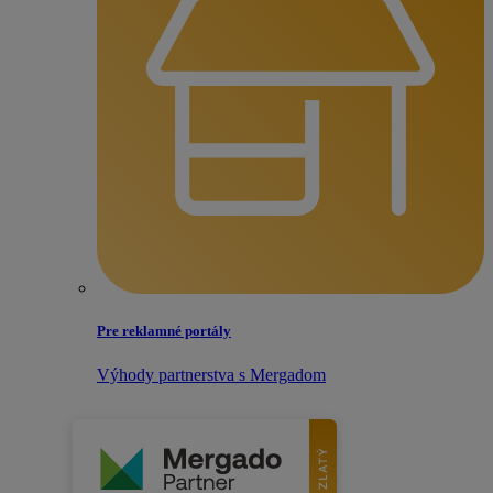
Pre reklamné portály
Výhody partnerstva s Mergadom