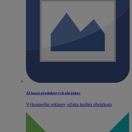
AI boost produktových obrázkov
Výkonnejšie reklamy vďaka lepším obrázkom