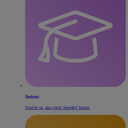
Školenia
Naučte sa, ako viesť úspešný biznis