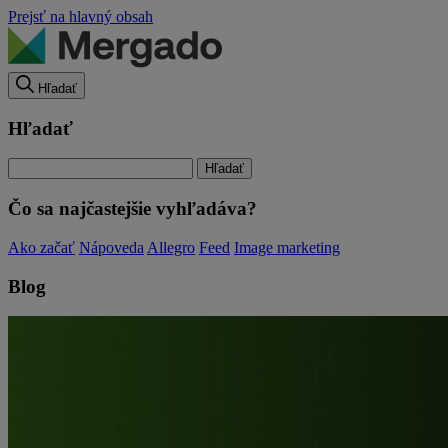
Prejsť na hlavný obsah
Hľadať
Hľadať
Čo sa najčastejšie vyhľadáva?
Ako začať
Nápoveda
Allegro
Feed
Image marketing
Blog