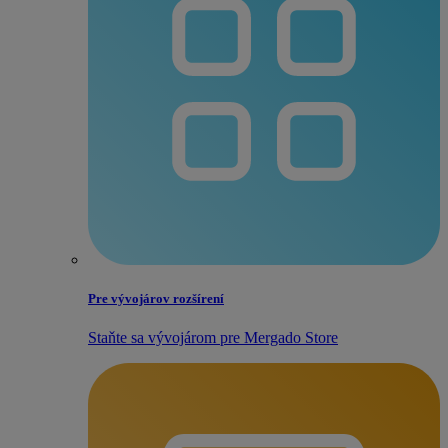
Pre vývojárov rozšírení
Staňte sa vývojárom pre Mergado Store