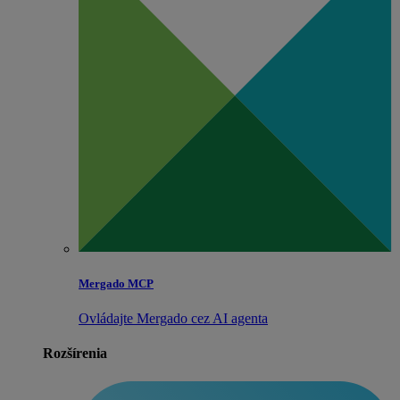
Mergado MCP
Ovládajte Mergado cez AI agenta
Rozšírenia