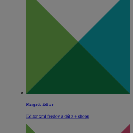
Mergado Editor
Editor xml feedov a dát z e‑shopu