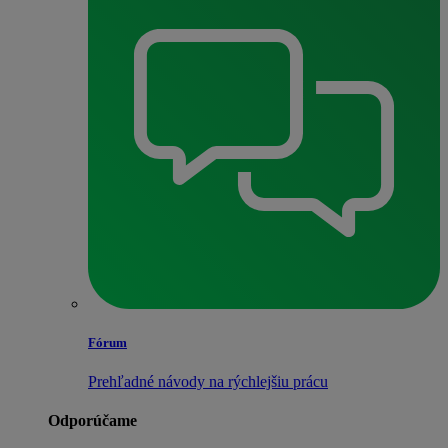
Fórum
Prehľadné návody na rýchlejšiu prácu
Odporúčame