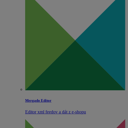
Mergado Editor
Editor xml feedov a dát z e‑shopu