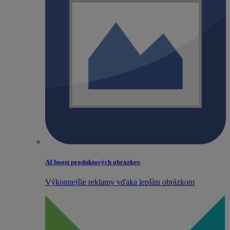
AI boost produktových obrázkov
Výkonnejšie reklamy vďaka lepším obrázkom