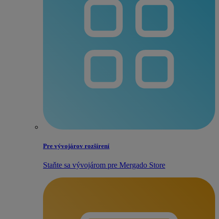
Pre vývojárov rozšírení
Staňte sa vývojárom pre Mergado Store