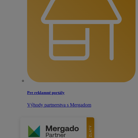
Pre reklamné portály
Výhody partnerstva s Mergadom