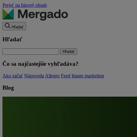
Prejsť na hlavný obsah
Hľadať
Hľadať
Čo sa najčastejšie vyhľadáva?
Ako začať
Nápoveda
Allegro
Feed
Image marketing
Blog