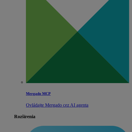
Mergado MCP
Ovládajte Mergado cez AI agenta
Rozšírenia