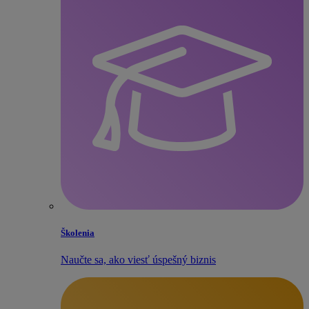
Školenia
Naučte sa, ako viesť úspešný biznis