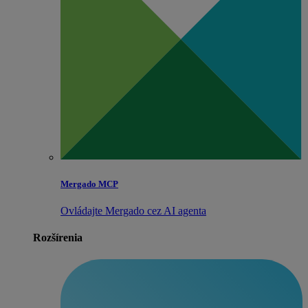
Mergado MCP
Ovládajte Mergado cez AI agenta
Rozšírenia