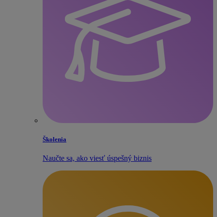
Školenia
Naučte sa, ako viesť úspešný biznis