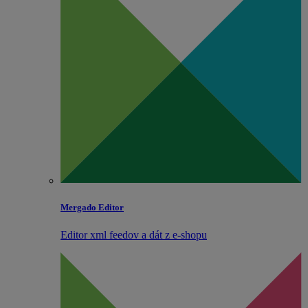
Mergado Editor
Editor xml feedov a dát z e‑shopu