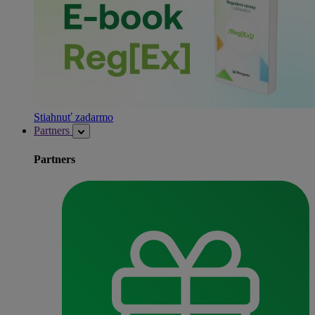
Stiahnuť zadarmo
Partners
Partners