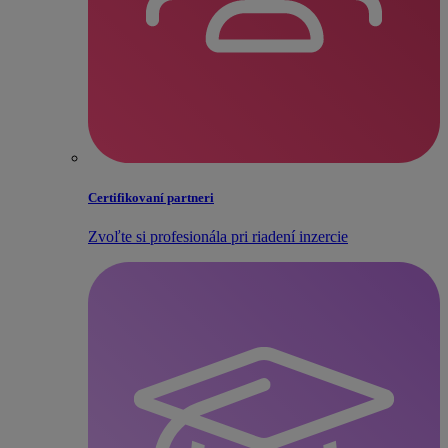
Certifikovaní partneri
Zvoľte si profesionála pri riadení inzercie