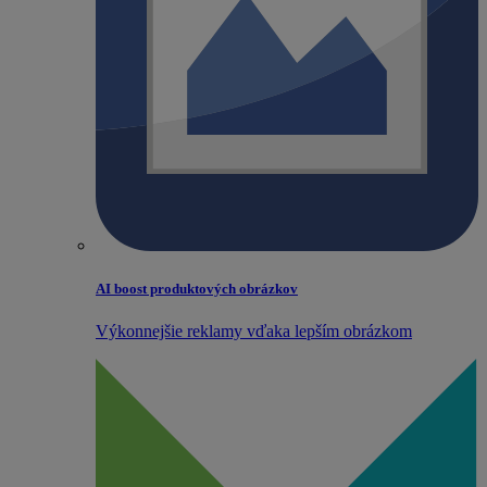
AI boost produktových obrázkov
Výkonnejšie reklamy vďaka lepším obrázkom