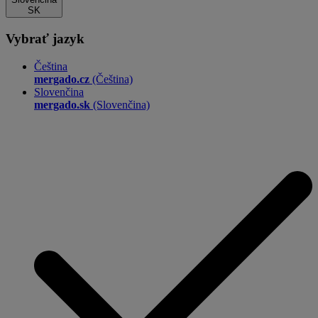
SK
Vybrať jazyk
Čeština
mergado.cz
(Čeština)
Slovenčina
mergado.sk
(Slovenčina)