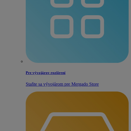
Pre vývojárov rozšírení
Staňte sa vývojárom pre Mergado Store