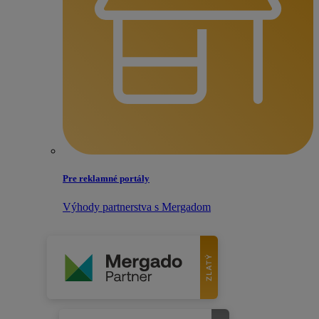
Pre reklamné portály
Výhody partnerstva s Mergadom