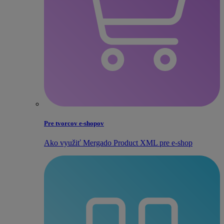
Pre tvorcov e‑shopov
Ako využiť Mergado Product XML pre e‑shop