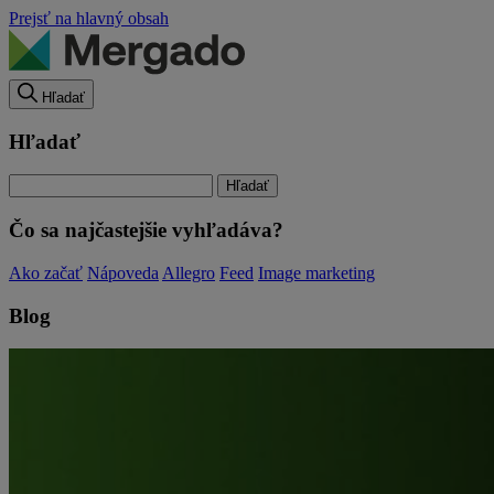
Prejsť na hlavný obsah
Hľadať
Hľadať
Čo sa najčastejšie vyhľadáva?
Ako začať
Nápoveda
Allegro
Feed
Image marketing
Blog