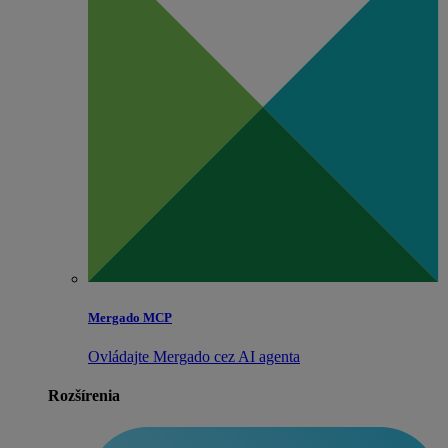
Mergado MCP
Ovládajte Mergado cez AI agenta
Rozšírenia