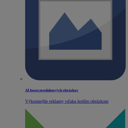
AI boost produktových obrázkov
Výkonnejšie reklamy vďaka lepším obrázkom