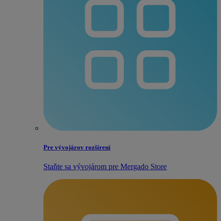
Pre vývojárov rozšírení
Staňte sa vývojárom pre Mergado Store