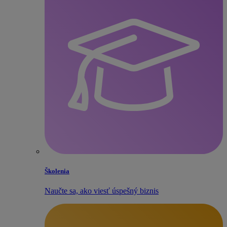
Školenia
Naučte sa, ako viesť úspešný biznis