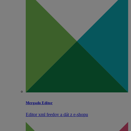
Mergado Editor
Editor xml feedov a dát z e‑shopu