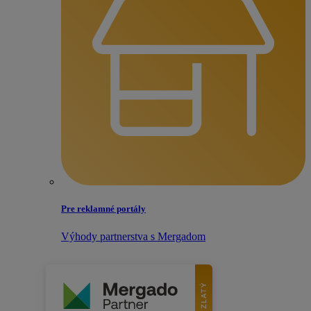
Pre reklamné portály
Výhody partnerstva s Mergadom