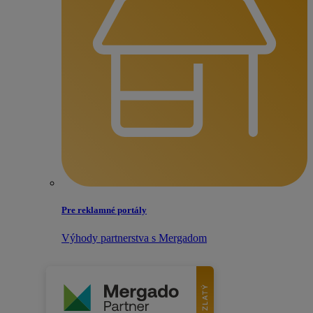
Pre reklamné portály
Výhody partnerstva s Mergadom