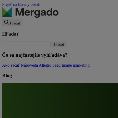
Prejsť na hlavný obsah
Hľadať
Hľadať
Čo sa najčastejšie vyhľadáva?
Ako začať
Nápoveda
Allegro
Feed
Image marketing
Blog