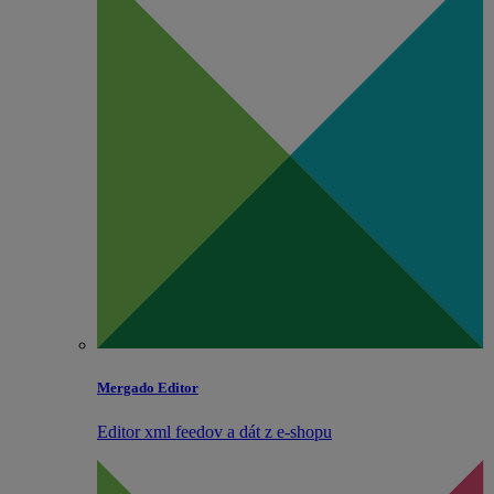
Mergado Editor
Editor xml feedov a dát z e‑shopu