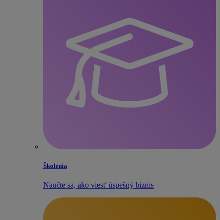
Školenia
Naučte sa, ako viesť úspešný biznis