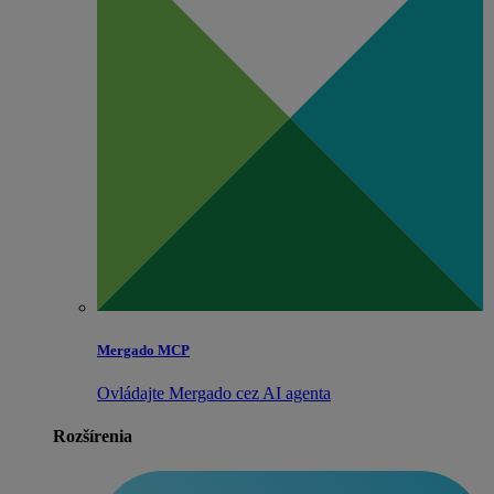
Mergado MCP
Ovládajte Mergado cez AI agenta
Rozšírenia