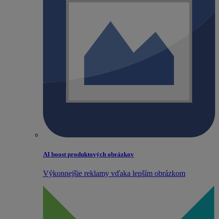
AI boost produktových obrázkov
Výkonnejšie reklamy vďaka lepším obrázkom