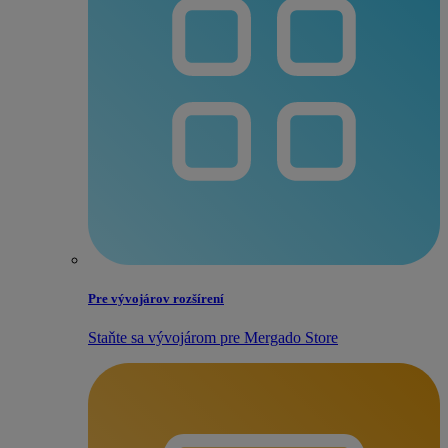
Pre vývojárov rozšírení
Staňte sa vývojárom pre Mergado Store