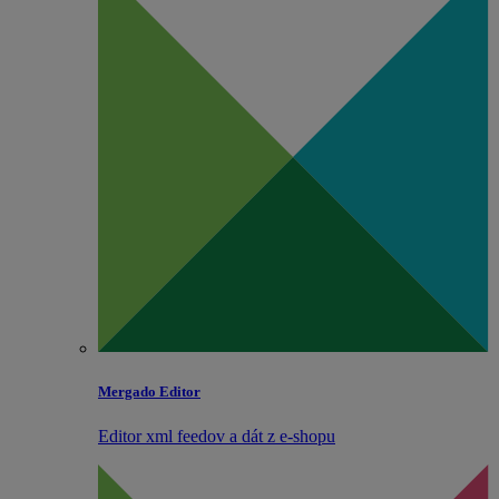
Mergado Editor
Editor xml feedov a dát z e‑shopu