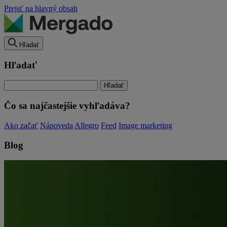
Prejsť na hlavný obsah
Hľadať
Hľadať
Čo sa najčastejšie vyhľadáva?
Ako začať
Nápoveda
Allegro
Feed
Image marketing
Blog