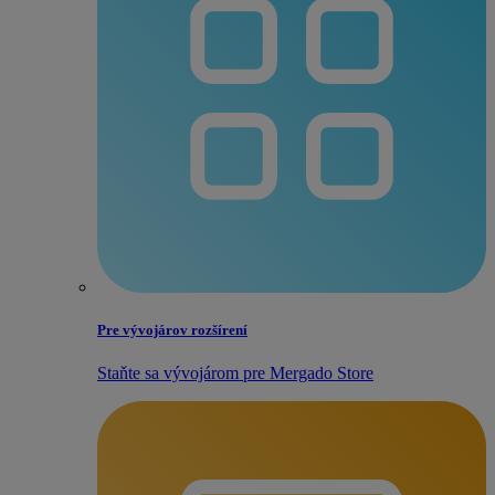
Pre vývojárov rozšírení
Staňte sa vývojárom pre Mergado Store