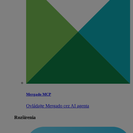
Mergado MCP
Ovládajte Mergado cez AI agenta
Rozšírenia