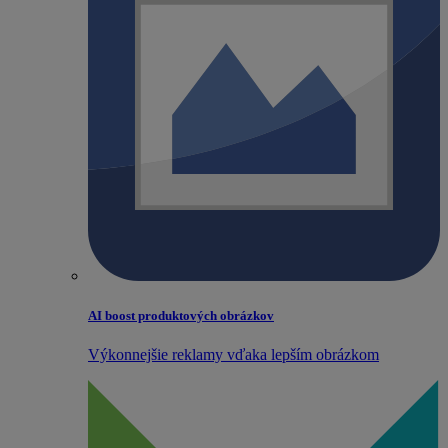
AI boost produktových obrázkov
Výkonnejšie reklamy vďaka lepším obrázkom