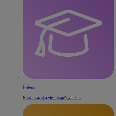
Školenia
Naučte sa, ako viesť úspešný biznis