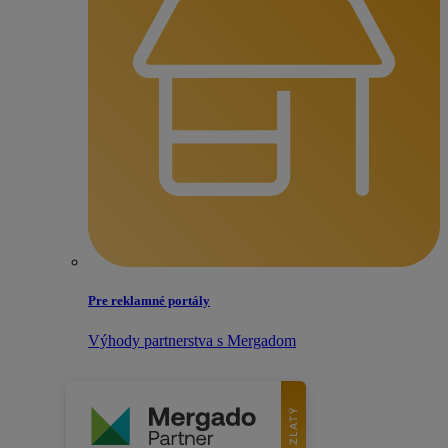
Pre reklamné portály
Výhody partnerstva s Mergadom