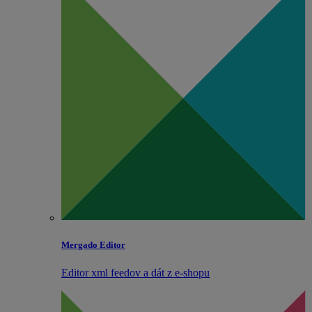
Mergado Editor
Editor xml feedov a dát z e‑shopu