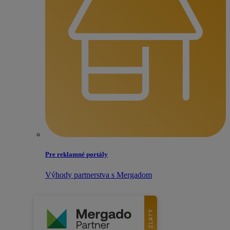
Pre reklamné portály
Výhody partnerstva s Mergadom