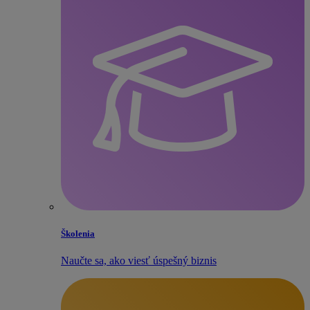
Školenia
Naučte sa, ako viesť úspešný biznis