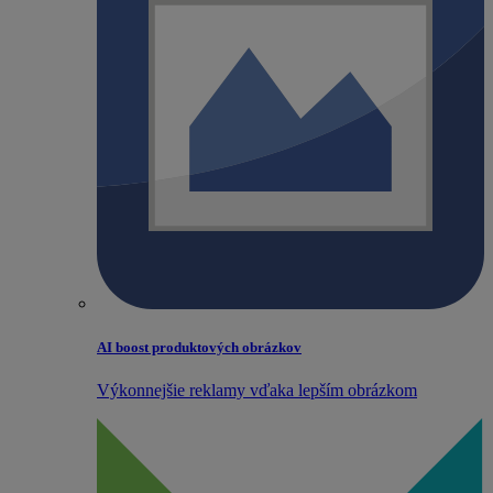
AI boost produktových obrázkov
Výkonnejšie reklamy vďaka lepším obrázkom