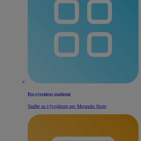
Pre vývojárov rozšírení
Staňte sa vývojárom pre Mergado Store