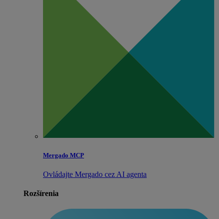
Mergado MCP
Ovládajte Mergado cez AI agenta
Rozšírenia