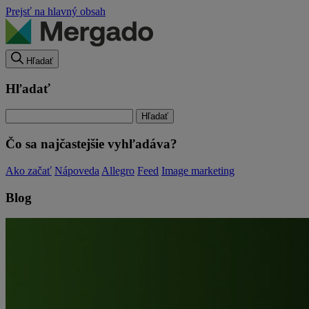
Prejsť na hlavný obsah
Hľadať
Hľadať
Čo sa najčastejšie vyhľadáva?
Ako začať
Nápoveda
Allegro
Feed
Image marketing
Blog