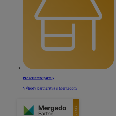
Pre reklamné portály
Výhody partnerstva s Mergadom