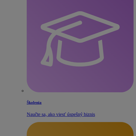
Školenia
Naučte sa, ako viesť úspešný biznis