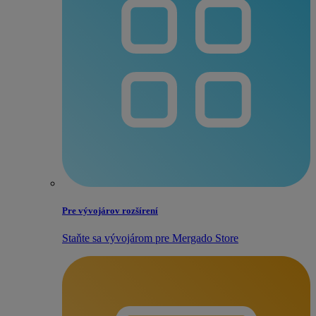
Pre vývojárov rozšírení
Staňte sa vývojárom pre Mergado Store