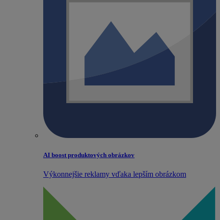
AI boost produktových obrázkov
Výkonnejšie reklamy vďaka lepším obrázkom