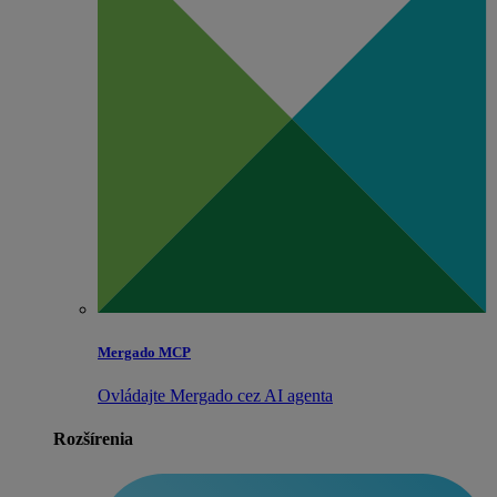
Mergado MCP
Ovládajte Mergado cez AI agenta
Rozšírenia