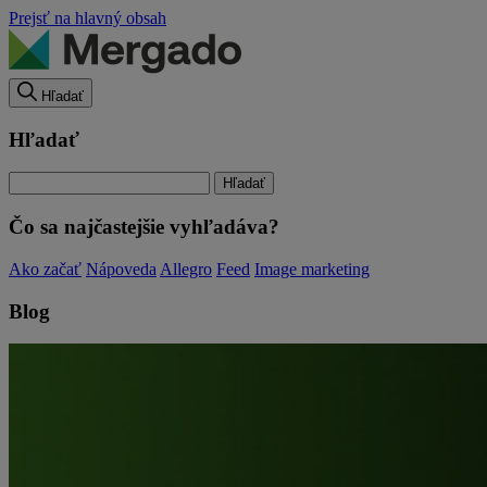
Prejsť na hlavný obsah
Hľadať
Hľadať
Čo sa najčastejšie vyhľadáva?
Ako začať
Nápoveda
Allegro
Feed
Image marketing
Blog