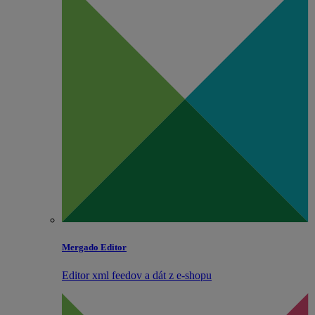
Mergado Editor
Editor xml feedov a dát z e‑shopu