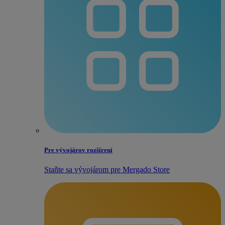
Pre vývojárov rozšírení
Staňte sa vývojárom pre Mergado Store