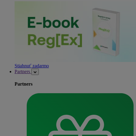
Stiahnuť zadarmo
Partners
Partners