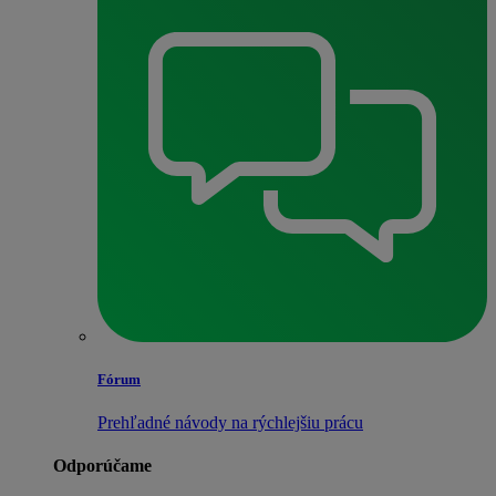
Fórum
Prehľadné návody na rýchlejšiu prácu
Odporúčame