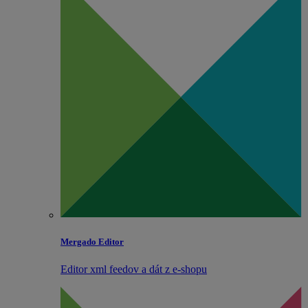
Mergado Editor
Editor xml feedov a dát z e‑shopu