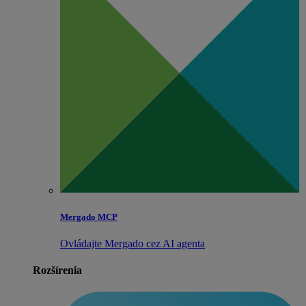
Mergado MCP
Ovládajte Mergado cez AI agenta
Rozšírenia