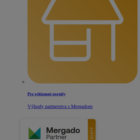
Pre reklamné portály
Výhody partnerstva s Mergadom