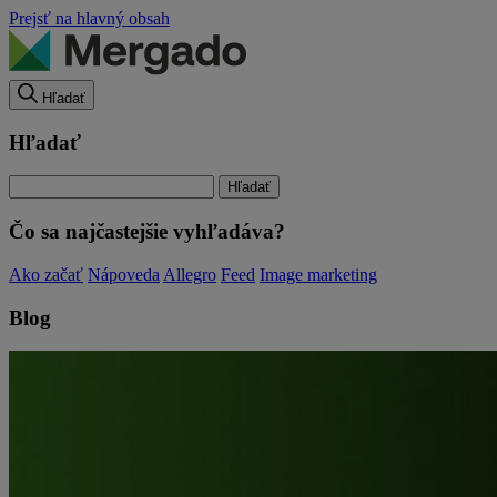
Prejsť na hlavný obsah
Hľadať
Hľadať
Čo sa najčastejšie vyhľadáva?
Ako začať
Nápoveda
Allegro
Feed
Image marketing
Blog