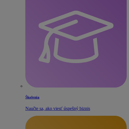
Školenia
Naučte sa, ako viesť úspešný biznis