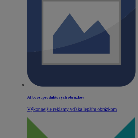
AI boost produktových obrázkov
Výkonnejšie reklamy vďaka lepším obrázkom