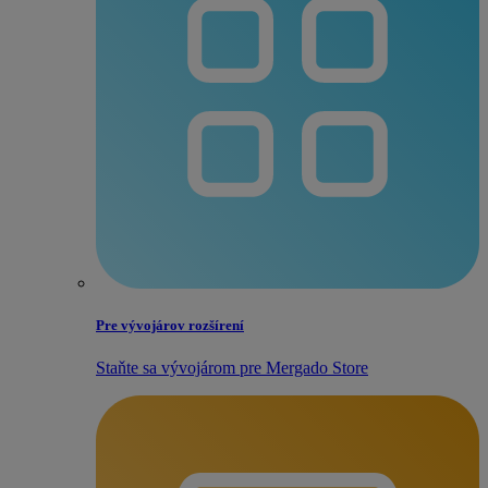
Pre vývojárov rozšírení
Staňte sa vývojárom pre Mergado Store