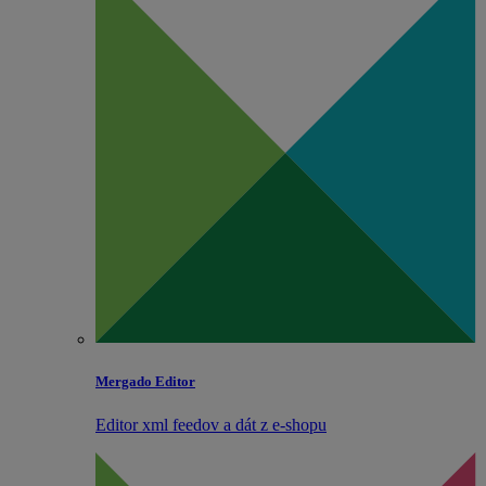
Mergado Editor
Editor xml feedov a dát z e‑shopu