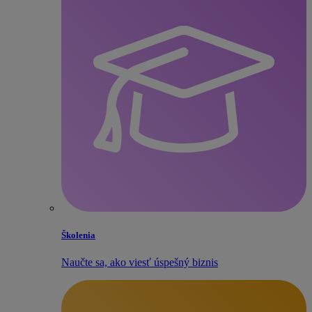
Školenia
Naučte sa, ako viesť úspešný biznis