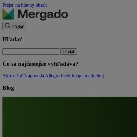
Prejsť na hlavný obsah
Hľadať
Hľadať
Čo sa najčastejšie vyhľadáva?
Ako začať
Nápoveda
Allegro
Feed
Image marketing
Blog