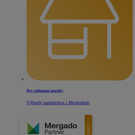
Pre reklamné portály
Výhody partnerstva s Mergadom