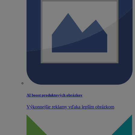
AI boost produktových obrázkov
Výkonnejšie reklamy vďaka lepším obrázkom