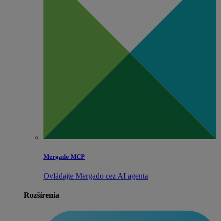
Mergado MCP
Ovládajte Mergado cez AI agenta
Rozšírenia