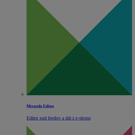
Mergado Editor
Editor xml feedov a dát z e‑shopu