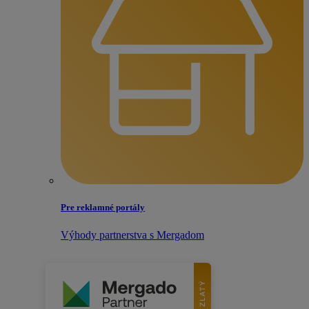
Pre reklamné portály
Výhody partnerstva s Mergadom