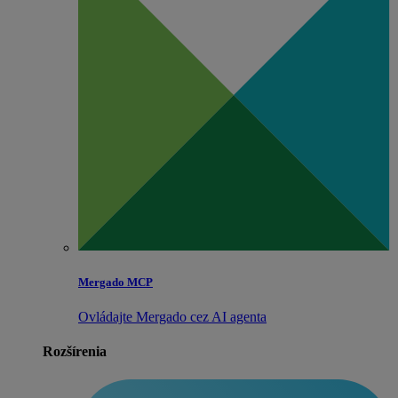
Mergado MCP
Ovládajte Mergado cez AI agenta
Rozšírenia