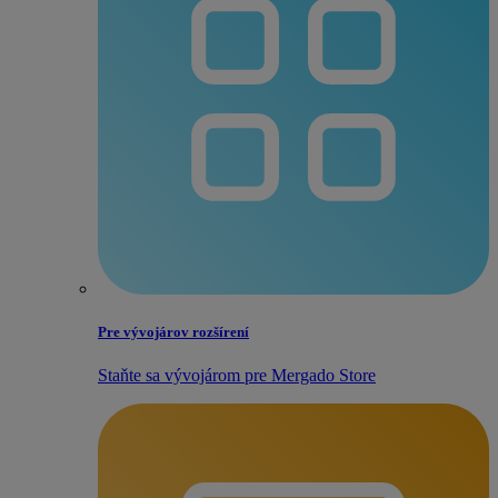
Pre vývojárov rozšírení
Staňte sa vývojárom pre Mergado Store