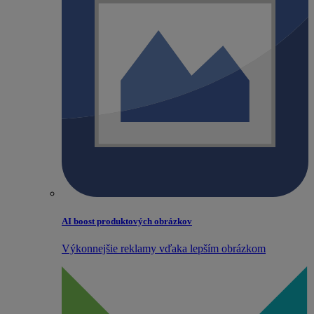
AI boost produktových obrázkov
Výkonnejšie reklamy vďaka lepším obrázkom