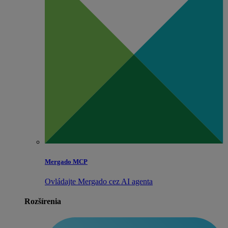
Mergado MCP
Ovládajte Mergado cez AI agenta
Rozšírenia