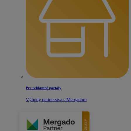
Pre reklamné portály
Výhody partnerstva s Mergadom