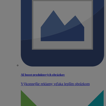
AI boost produktových obrázkov
Výkonnejšie reklamy vďaka lepším obrázkom