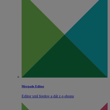
Mergado Editor
Editor xml feedov a dát z e‑shopu