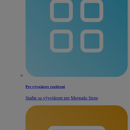
Pre vývojárov rozšírení
Staňte sa vývojárom pre Mergado Store