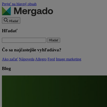
Prejsť na hlavný obsah
Hľadať
Hľadať
Čo sa najčastejšie vyhľadáva?
Ako začať
Nápoveda
Allegro
Feed
Image marketing
Blog