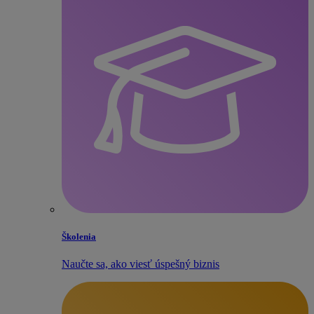
Školenia
Naučte sa, ako viesť úspešný biznis