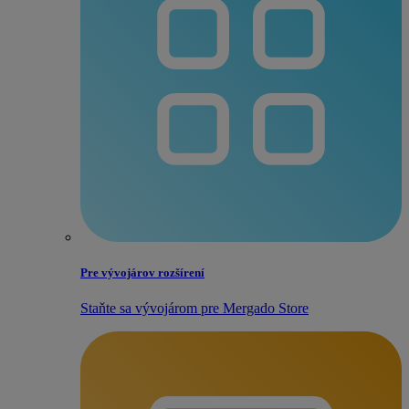
Pre vývojárov rozšírení
Staňte sa vývojárom pre Mergado Store