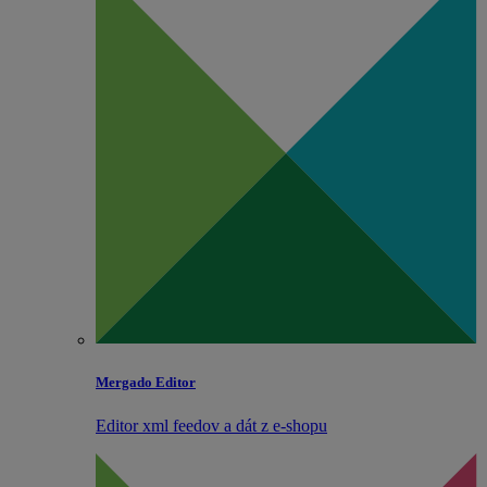
Mergado Editor
Editor xml feedov a dát z e‑shopu