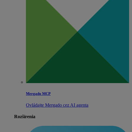
Mergado MCP
Ovládajte Mergado cez AI agenta
Rozšírenia