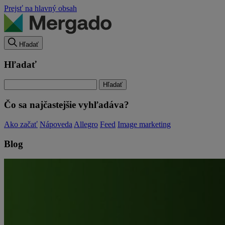
Prejsť na hlavný obsah
Hľadať
Hľadať
Čo sa najčastejšie vyhľadáva?
Ako začať
Nápoveda
Allegro
Feed
Image marketing
Blog