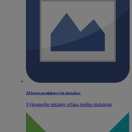
AI boost produktových obrázkov
Výkonnejšie reklamy vďaka lepším obrázkom