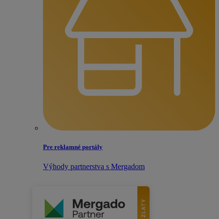
Pre reklamné portály
Výhody partnerstva s Mergadom