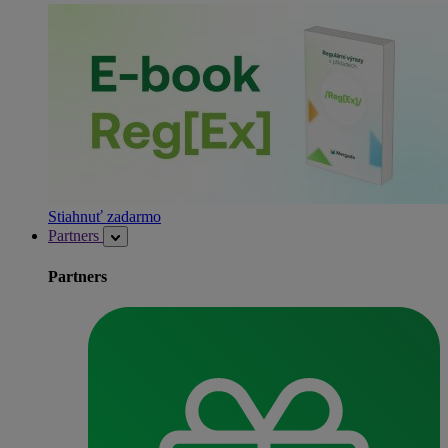
Stiahnuť zadarmo
Partners
Partners