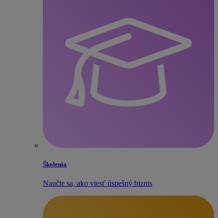
Školenia
Naučte sa, ako viesť úspešný biznis