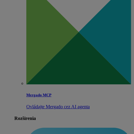
Mergado MCP
Ovládajte Mergado cez AI agenta
Rozšírenia