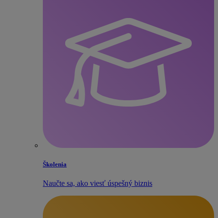
Školenia
Naučte sa, ako viesť úspešný biznis