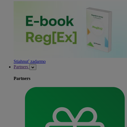
Stiahnuť zadarmo
Partners
Partners