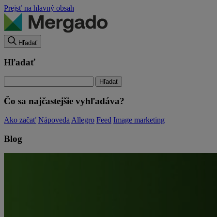
Prejsť na hlavný obsah
Hľadať
Hľadať
Čo sa najčastejšie vyhľadáva?
Ako začať
Nápoveda
Allegro
Feed
Image marketing
Blog