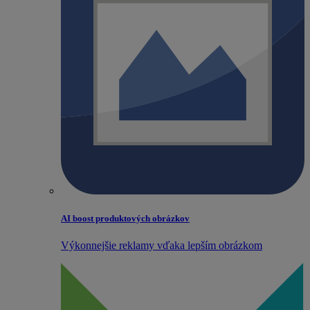
AI boost produktových obrázkov
Výkonnejšie reklamy vďaka lepším obrázkom