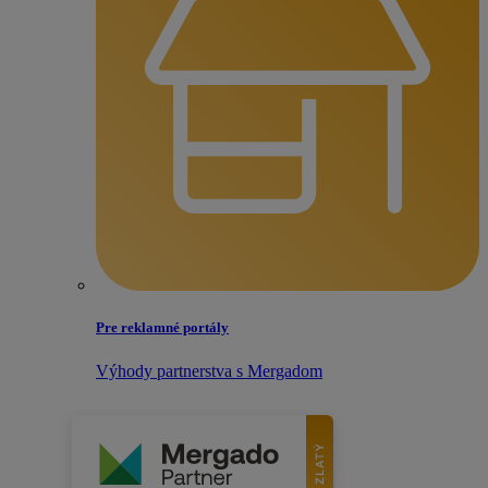
Pre reklamné portály
Výhody partnerstva s Mergadom