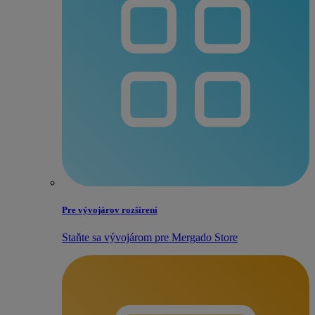
Pre vývojárov rozšírení
Staňte sa vývojárom pre Mergado Store