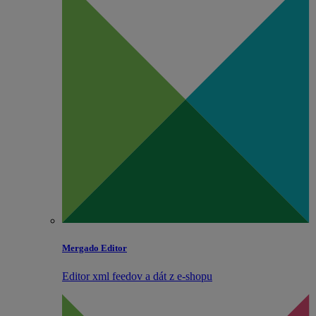
Mergado Editor
Editor xml feedov a dát z e‑shopu