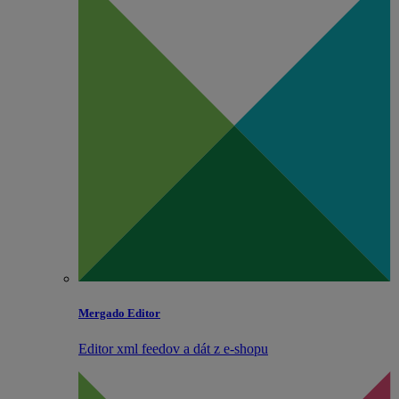
Mergado Editor
Editor xml feedov a dát z e‑shopu