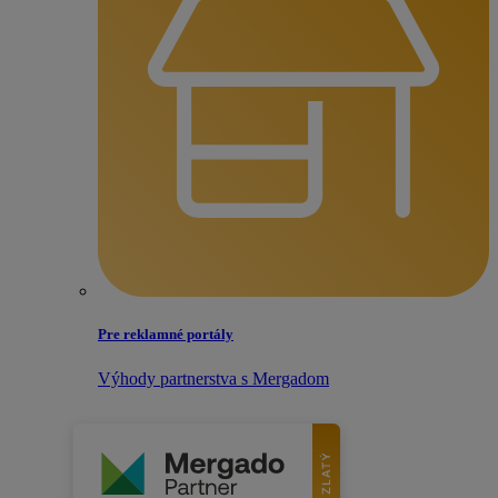
Pre reklamné portály
Výhody partnerstva s Mergadom