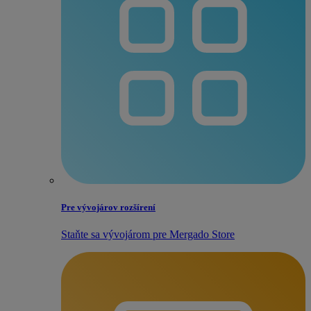
Pre vývojárov rozšírení
Staňte sa vývojárom pre Mergado Store