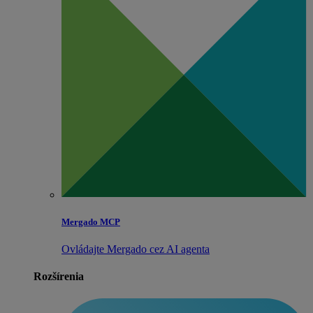
Mergado MCP
Ovládajte Mergado cez AI agenta
Rozšírenia