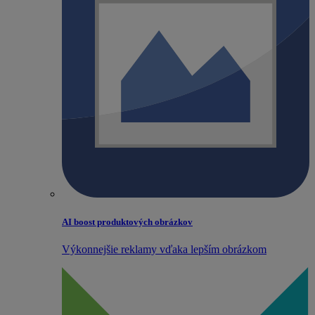
AI boost produktových obrázkov
Výkonnejšie reklamy vďaka lepším obrázkom