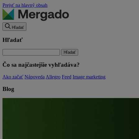
Prejsť na hlavný obsah
Hľadať
Hľadať
Čo sa najčastejšie vyhľadáva?
Ako začať
Nápoveda
Allegro
Feed
Image marketing
Blog