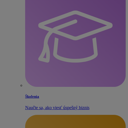
Školenia
Naučte sa, ako viesť úspešný biznis