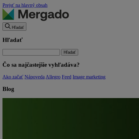
Prejsť na hlavný obsah
Hľadať
Hľadať
Čo sa najčastejšie vyhľadáva?
Ako začať
Nápoveda
Allegro
Feed
Image marketing
Blog