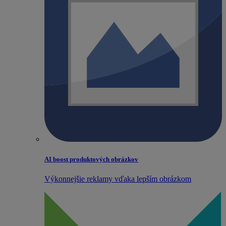
AI boost produktových obrázkov
Výkonnejšie reklamy vďaka lepším obrázkom