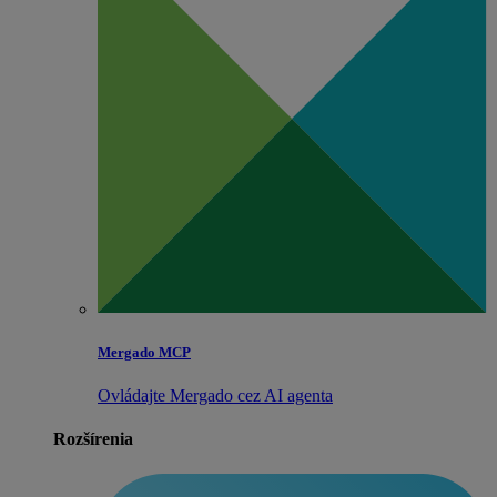
Mergado MCP
Ovládajte Mergado cez AI agenta
Rozšírenia