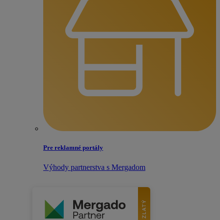
Pre reklamné portály
Výhody partnerstva s Mergadom