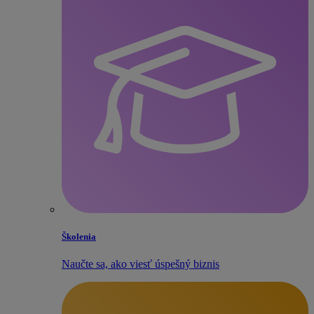
Školenia
Naučte sa, ako viesť úspešný biznis