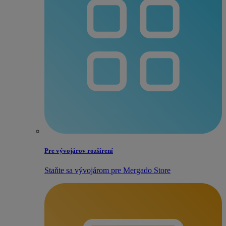
Pre vývojárov rozšírení
Staňte sa vývojárom pre Mergado Store