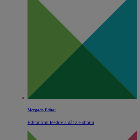
Mergado Editor
Editor xml feedov a dát z e‑shopu