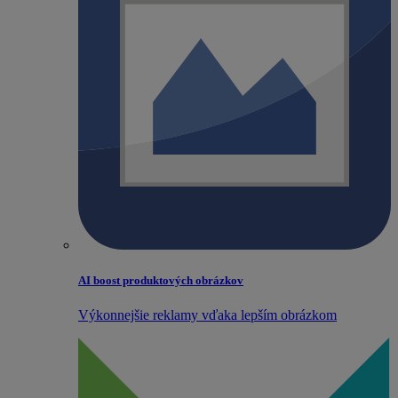
AI boost produktových obrázkov
Výkonnejšie reklamy vďaka lepším obrázkom