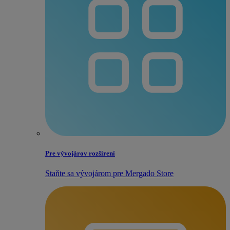
Pre vývojárov rozšírení
Staňte sa vývojárom pre Mergado Store