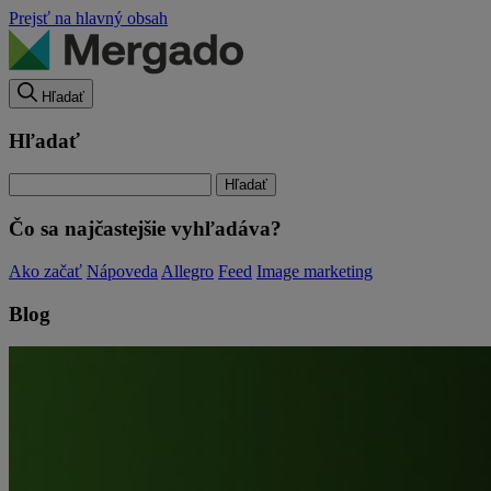
Prejsť na hlavný obsah
Hľadať
Hľadať
Čo sa najčastejšie vyhľadáva?
Ako začať
Nápoveda
Allegro
Feed
Image marketing
Blog