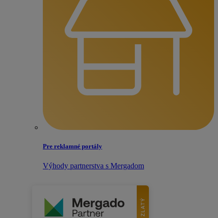
Pre reklamné portály
Výhody partnerstva s Mergadom