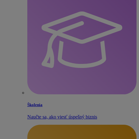
Školenia
Naučte sa, ako viesť úspešný biznis