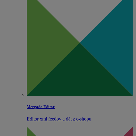
Mergado Editor
Editor xml feedov a dát z e‑shopu