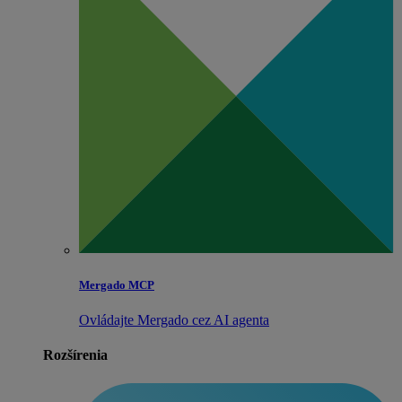
Mergado MCP
Ovládajte Mergado cez AI agenta
Rozšírenia