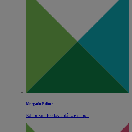
Mergado Editor
Editor xml feedov a dát z e‑shopu