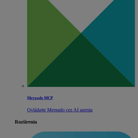
Mergado MCP
Ovládajte Mergado cez AI agenta
Rozšírenia