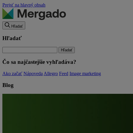
Prejsť na hlavný obsah
Hľadať
Hľadať
Čo sa najčastejšie vyhľadáva?
Ako začať
Nápoveda
Allegro
Feed
Image marketing
Blog