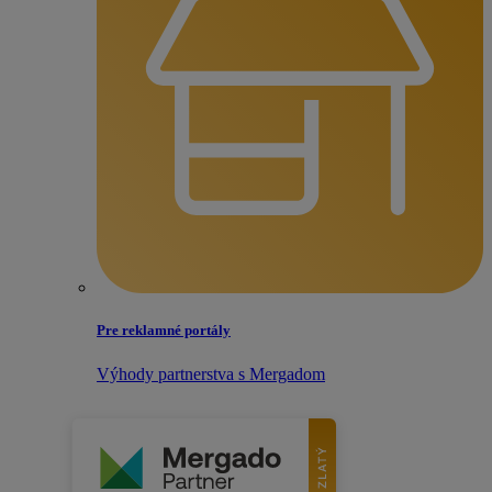
Pre reklamné portály
Výhody partnerstva s Mergadom