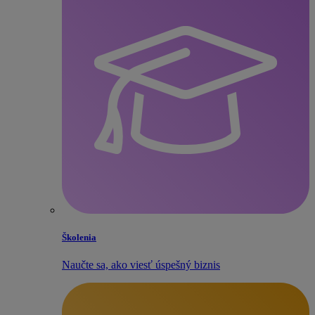
Školenia
Naučte sa, ako viesť úspešný biznis