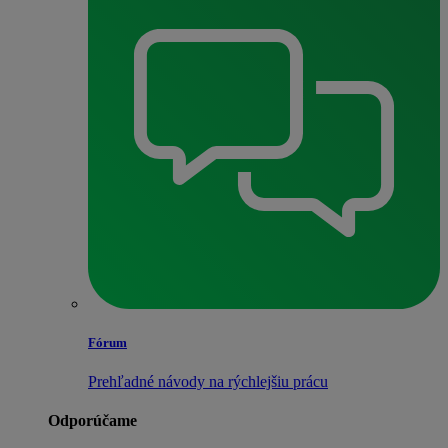
Fórum
Prehľadné návody na rýchlejšiu prácu
Odporúčame