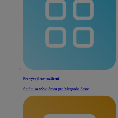
Pre vývojárov rozšírení
Staňte sa vývojárom pre Mergado Store