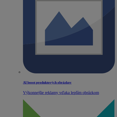
AI boost produktových obrázkov
Výkonnejšie reklamy vďaka lepším obrázkom